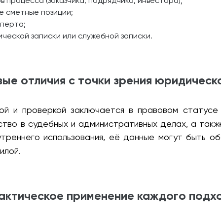
 процесса (заказчика, подрядчика, инвестора);
е сметные позиции;
сперта;
ической записки или служебной записки.
ые отличия с точки зрения юридическ
ой и проверкой заключается в правовом статусе
ство в судебных и административных делах, а так
треннего использования, её данные могут быть об
илой.
актическое применение каждого подх